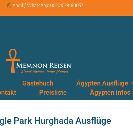
Anruf / WhatsApp: 00201029160057
Gästebuch
Ägypten Ausflüge
ntakt
Preisliste
Ägypten infos
gle Park Hurghada Ausflüge