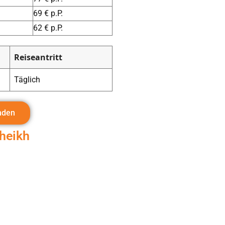
69 € p.P.
62 € p.P.
Reiseantritt
Täglich
nden
heikh