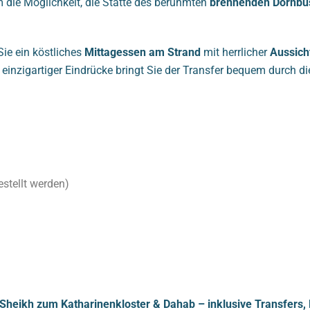
 die Möglichkeit, die Stätte des berühmten
brennenden Dornbu
Sie ein köstliches
Mittagessen am Strand
mit herrlicher
Aussich
einzigartiger Eindrücke bringt Sie der Transfer bequem durch d
stellt werden)
 Sheikh zum Katharinenkloster & Dahab – inklusive Transfers, M