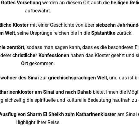
h
Gottes Vorsehung
werden an diesem Ort auch die
heiligen Rel
aufbewahrt.
tliche Kloster
mit einer Geschichte von über
siebzehn Jahrhund
en Welt
, seine Ursprünge reichen bis in die
Spätantike
zurück.
nie zerstört
, sodass man sagen kann, dass es die besonderen E
nderer
christlicher Konfessionen
haben das Kloster geehrt und s
Ort
gekommen.
ewohner des Sinai
zur
griechischsprachigen Welt
, und das ist b
tharinenkloster am Sinai und nach Dahab
bietet Ihnen die Mögli
leichzeitig die spirituelle und kulturelle Bedeutung hautnah zu 
Ausflug von Sharm El Sheikh zum Katharinenkloster
am Sinai 
Highlight Ihrer Reise.