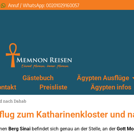
Anruf / WhatsApp: 00201029160057
Gästebuch
Ägypten Ausflüge
ntakt
Preisliste
Ägypten infos
nd nach Dahab
sflug zum Katharinenkloster und 
enen
Berg Sinai
befindet sich genau an der Stelle, an der
Gott Mo