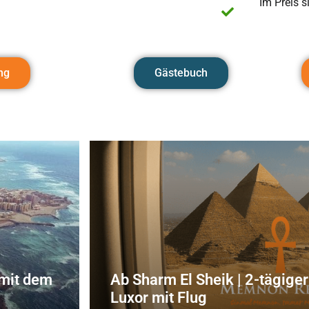
Im Preis s
ng
Gästebuch
 mit dem
Ab Sharm El Sheik | 2-tägiger
Luxor mit Flug