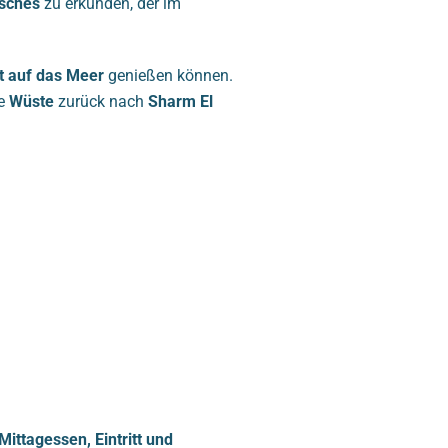
sches
zu erkunden, der im
t auf das Meer
genießen können.
ie
Wüste
zurück nach
Sharm El
ittagessen, Eintritt und