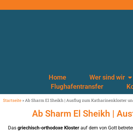
Home
Wer sind wir
Flughafentransfer
Ko
Startseite
»
Ab Sharm El Sheikh | Ausflug zum Katharinenkloster u
Ab Sharm El Sheikh | Au
Das
griechisch-orthodoxe Kloster
auf dem von Gott betret