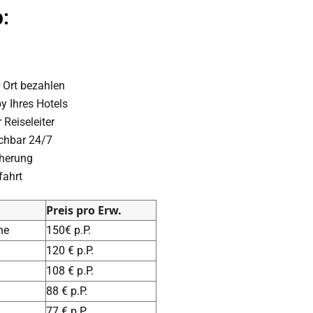
:
 Ort bezahlen
y Ihres Hotels
Reiseleiter
ichbar 24/7
cherung
fahrt
Preis pro Erw.
ne
150€ p.P.
120 € p.P.
108 € p.P.
88 € p.P.
77 € p.P.