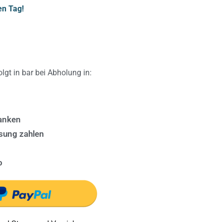
en Tag!
lgt in bar bei Abholung in:
anken
sung zahlen
o