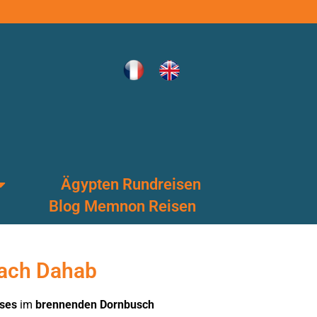
Ägypten Rundreisen
Blog Memnon Reisen
nach Dahab
ses
im
brennenden Dornbusch