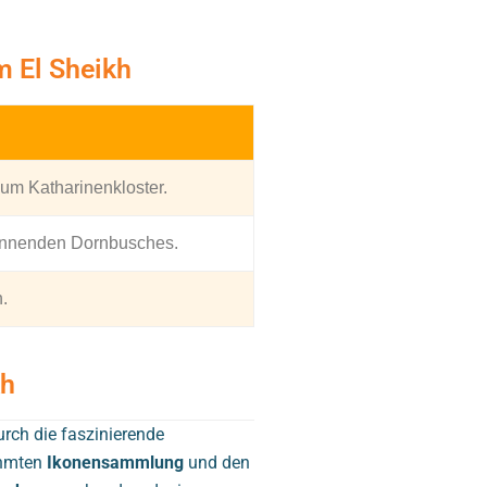
m El Sheikh
um Katharinenkloster.
rennenden Dornbusches.
.
kh
rch die faszinierende
ühmten
Ikonensammlung
und den