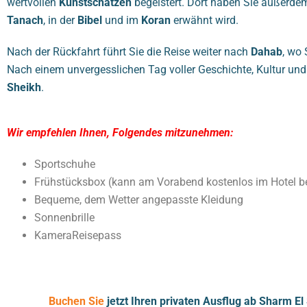
wertvollen
Kunstschätzen
begeistert. Dort haben Sie außerdem
Tanach
, in der
Bibel
und im
Koran
erwähnt wird.
Nach der Rückfahrt führt Sie die Reise weiter nach
Dahab
, wo 
Nach einem unvergesslichen Tag voller Geschichte, Kultur und 
Sheikh
.
Wir empfehlen Ihnen, Folgendes mitzunehmen:
Sportschuhe
Frühstücksbox (kann am Vorabend kostenlos im Hotel be
Bequeme, dem Wetter angepasste Kleidung
Sonnenbrille
KameraReisepass
Buchen Sie
jetzt Ihren privaten Ausflug ab Sharm El