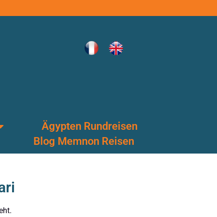
Ägypten Rundreisen
Blog Memnon Reisen
ari
eht.