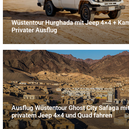
Wüstentour Hurghada mit Jeep 4×4 + Kame
Privater Ausflug
Ausflug Wüstentour Ghost City Safaga mi
privatem Jeep 4×4 und Quad fahren