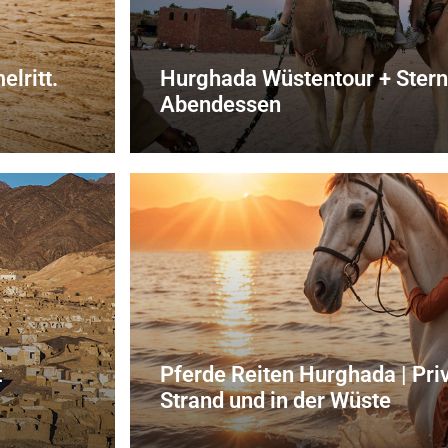
lritt.
Hurghada Wüstentour + Ster
Abendessen
t
Pferde Reiten Hurghada | Pri
Strand und in der Wüste