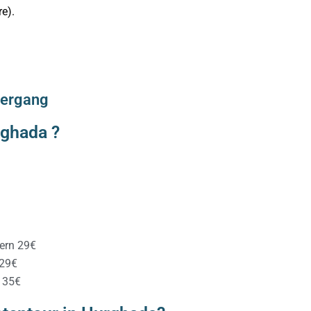
e).
tergang
rghada ?
dern 29€
 29€
 35€