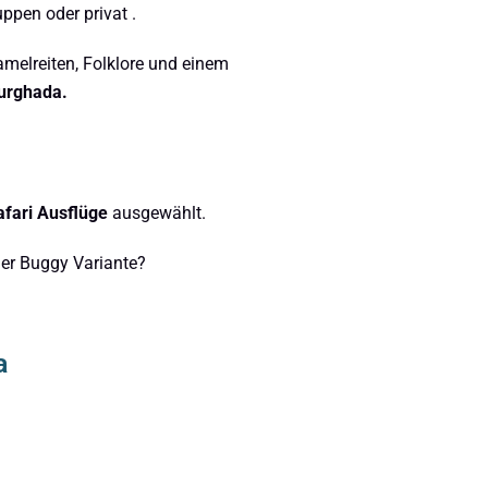
ppen oder privat .
amelreiten, Folklore und einem
urghada.
fari Ausflüge
ausgewählt.
der Buggy Variante?
a