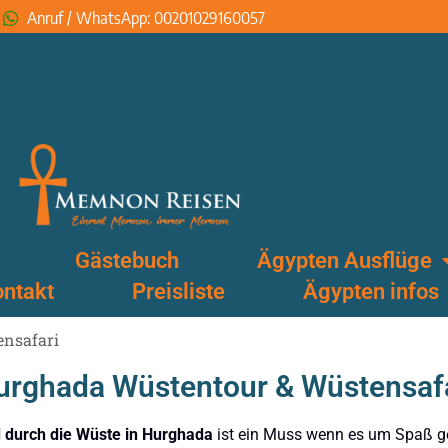
Anruf / WhatsApp: 00201029160057
Gästebuch
Ägypten Ausflüge
ntakt
Preisliste
Ägypten infos
ensafari
Hurghada Wüstentour & Wüstensaf
 durch die Wüste in Hurghada
ist ein Muss wenn es um Spaß g