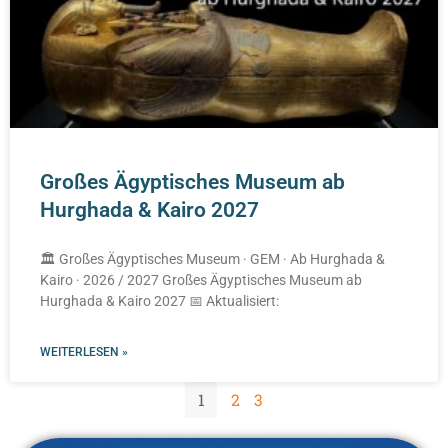
Großes Ägyptisches Museum ab
Hurghada & Kairo 2027
🏛️ Großes Ägyptisches Museum · GEM · Ab Hurghada &
Kairo · 2026 / 2027 Großes Ägyptisches Museum ab
Hurghada & Kairo 2027 📅 Aktualisiert:
WEITERLESEN »
1
2
3