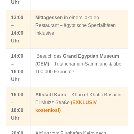
Uhr
13:00
Mittagessen
in einem lokalen
–
Restaurant – ägyptische Spezialitäten
14:00
inklusive
Uhr
14:00
Besuch des
Grand Egyptian Museum
–
(GEM)
– Tutanchamun-Sammlung & über
16:00
100.000 Exponate
Uhr
16:00
Altstadt Kairo
– Khan el-Khalili Basar &
–
El-Muizz-Straße
(EXKLUSIV
18:00
kostenlos!)
Uhr
20:00
Abflug vom Flughafen Kairo nach