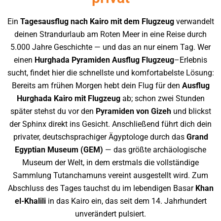
E
in
Tagesausflug nach Kairo mit dem Flugzeug
verwandelt
deinen
Strandurlaub am Roten Meer
in eine Reise durch
5.000 Jahre
Geschichte — und das an nur einem Tag.
Wer
einen
Hurghada Pyramiden Ausflug Flugzeug
–
Erlebnis
sucht, findet hier die
schnellste und komfortabelste Lösung:
Bereits am frühen Morgen
hebt dein Flug für den
Ausflug
Hurghada Kairo mit Flugzeug
ab; schon zwei Stunden
später stehst du
vor den
Pyramiden von Gizeh
und
blickst
der Sphinx direkt ins Gesicht.
Anschließend führt dich dein
privater,
deutschsprachiger Ägyptologe durch das
Grand
Egyptian Museum (GEM)
— das
größte archäologische
Museum der Welt,
in dem erstmals die vollständige
Sammlung Tutanchamuns vereint
ausgestellt wird. Zum
Abschluss des
Tages tauchst du im lebendigen Basar
Khan
el-Khalili
in das Kairo ein,
das seit dem 14. Jahrhundert
unverändert pulsiert.