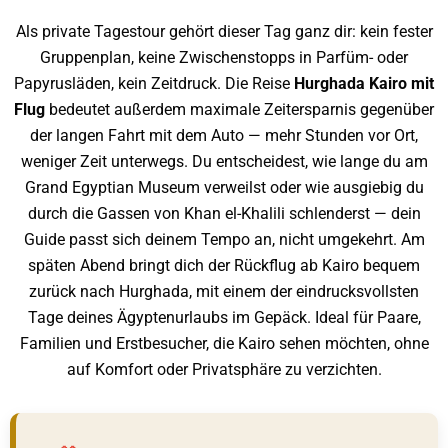
Als private
Tagestour gehört dieser Tag ganz dir:
kein fester
Gruppenplan, keine
Zwischenstopps in Parfüm- oder
Papyrusläden, kein Zeitdruck. Die Reise
Hurghada Kairo mit
Flug
bedeutet
außerdem maximale Zeitersparnis
gegenüber
der langen Fahrt mit dem Auto
— mehr Stunden vor Ort,
weniger Zeit
unterwegs. Du entscheidest, wie lange
du am
Grand Egyptian Museum verweilst
oder wie ausgiebig du
durch die Gassen
von Khan el-Khalili schlenderst — dein
Guide passt sich deinem Tempo an, nicht
umgekehrt. Am
späten Abend bringt dich
der Rückflug ab Kairo bequem
zurück
nach Hurghada, mit einem der
eindrucksvollsten
Tage deines
Ägyptenurlaubs im Gepäck. Ideal für
Paare,
Familien und Erstbesucher, die
Kairo sehen möchten, ohne
auf Komfort
oder Privatsphäre zu verzichten.