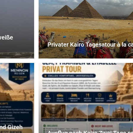
weiße
Privater Kairo Tagesatour à la ca
nd Gizeh