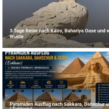
3 Tage Reise nach Kairo, Bahariya Oase und 
Wüste
Pyramiden Ausflug nach Sakkara, Dahschur u