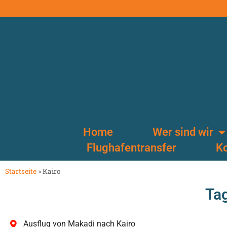
Home
Wer sind wir
Flughafentransfer
Ko
Startseite
»
Kairo
Tag
Ausflug von Makadi nach Kairo