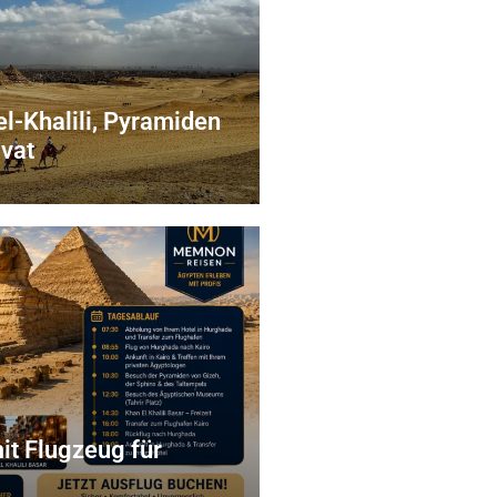
l-Khalili, Pyramiden
vat
it Flugzeug für