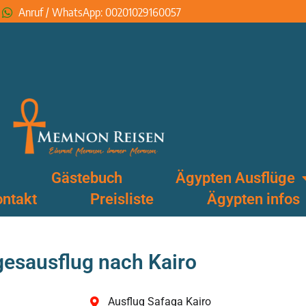
Anruf / WhatsApp: 00201029160057
Gästebuch
Ägypten Ausflüge
ntakt
Preisliste
Ägypten infos
esausflug nach Kairo
Ausflug Safaga Kairo