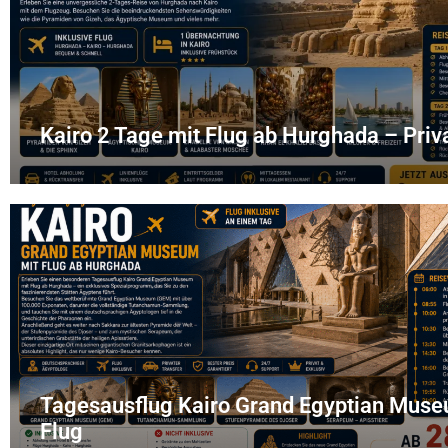
Kairo 2 Tage mit Flug ab Hurghada – Priv
Tagesausflug Kairo Grand Egyptian Muse
Flug