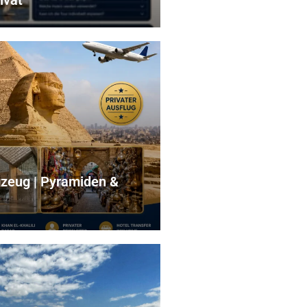
ivat
gzeug | Pyramiden &