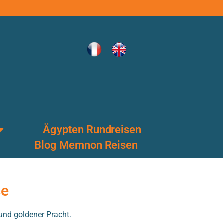
Ägypten Rundreisen
Blog Memnon Reisen
se
und goldener Pracht.