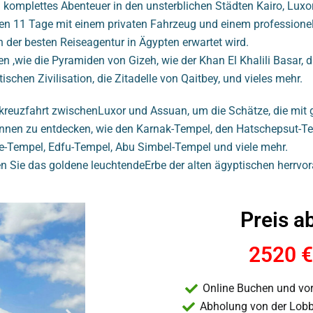
n komplettes Abenteuer in den unsterblichen Städten Kairo, Lux
en 11 Tage mit einem privaten Fahrzeug und einem professionell
n der besten Reiseagentur in Ägypten erwartet wird.
,wie die Pyramiden von Gizeh, wie der Khan El Khalili Basar, di
chen Zivilisation, die Zitadelle von Qaitbey, und vieles mehr.
lkreuzfahrt zwischenLuxor und Assuan, um die Schätze, die mi
nnen zu entdecken, wie den Karnak-Tempel, den Hatschepsut-Te
ae-Tempel, Edfu-Tempel, Abu Simbel-Tempel und viele mehr.
 Sie das goldene leuchtendeErbe der alten ägyptischen herrvor
Preis ab
2520 €
Online Buchen und vor
Abholung von der Lobb