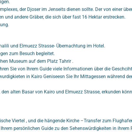
igen.
plexes, der Djoser im Jenseits dienen sollte. Der von einer üb
nd andere Gräber, die sich über fast 16 Hektar erstrecken.
tung.
alili und Elmuezz Strasse- Übernachtung im Hotel.
gen zum Besuch begleitet.
chen Museum auf dem Platz Tahrir .
ren Sie von Ihrem Guide viele Informationen über die Geschci
rdigkieten in Kairo Geniseesn Sie Ihr Mittagessen während der
i, den alten Basar von Kairo und Elmuezz Strasse, erkunden kön
ische Viertel , und die hängende Kirche –Transfer zum Flughafe
Ihrem persönlichen Guide zu den Sehenswürdigkeiten in ihrem 