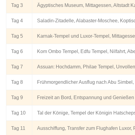
Tag 3
Ägyptisches Museum, Mittagessen, Altstadt Ka
Tag 4
Saladin-Zitadelle, Alabaster-Moschee, Koptisc
Tag 5
Karnak-Tempel und Luxor-Tempel, Mittagessen
Tag 6
Kom Ombo Tempel, Edfu Tempel, Nilfahrt, A
Tag 7
Assuan: Hochdamm, Philae Tempel, Unvollend
Tag 8
Frühmorgendlicher Ausflug nach Abu Simbel,
Tag 9
Freizeit an Bord, Entspannung und Genießen 
Tag 10
Tal der Könige, Tempel der Königin Hatschep
Tag 11
Ausschiffung, Transfer zum Flughafen Luxor, 