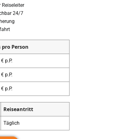
Reiseleiter
ichbar 24/7
cherung
fahrt
s pro Person
€ p.P.
€ p.P.
€ p.P.
Reiseantritt
Täglich