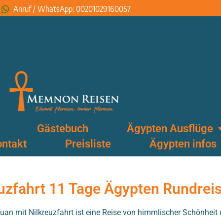
Anruf / WhatsApp: 00201029160057
Gästebuch
Ägypten Ausflüge
ntakt
Preisliste
Ägypten infos
euzfahrt 11 Tage Ägypten Rundrei
an mit Nilkreuzfahrt ist eine Reise von himmlischer Schönheit 