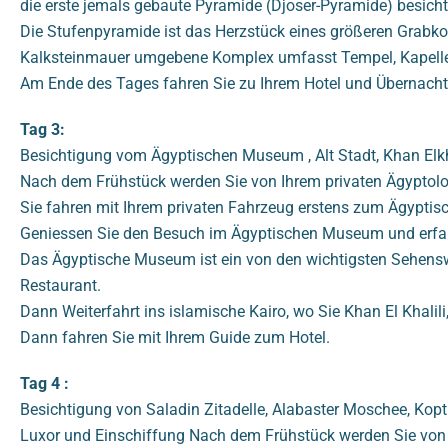
die erste jemals gebaute Pyramide (Djoser-Pyramide) besicht
Die Stufenpyramide ist das Herzstück eines größeren Grabkom
Kalksteinmauer umgebene Komplex umfasst Tempel, Kapellen u
Am Ende des Tages fahren Sie zu Ihrem Hotel und Übernach
Tag 3:
Besichtigung vom Ägyptischen Museum , Alt Stadt, Khan Elkh
Nach dem Frühstück werden Sie von Ihrem privaten Ägyptolo
Sie fahren mit Ihrem privaten Fahrzeug erstens zum Ägyptis
Geniessen Sie den Besuch im Ägyptischen Museum und erfah
Das Ägyptische Museum ist ein von den wichtigsten Sehenswu
Restaurant.
Dann Weiterfahrt ins islamische Kairo, wo Sie Khan El Khalil
Dann fahren Sie mit Ihrem Guide zum Hotel.
Tag 4 :
Besichtigung von Saladin Zitadelle, Alabaster Moschee, Kopt
Luxor und Einschiffung Nach dem Frühstück werden Sie von 