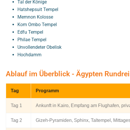
Tal der Könige
Hatshepsuit Tempel
Memnon Kolosse
Kom Ombo Tempel
Edfu Tempel
Philae Tempel
Unvollendeter Obelisk
Hochdamm
Ablauf im Überblick - Ägypten Rundre
Tag
Programm
Tag 1
Ankunft in Kairo, Empfang am Flughafen, pri
Tag 2
Gizeh-Pyramiden, Sphinx, Taltempel, Mittage